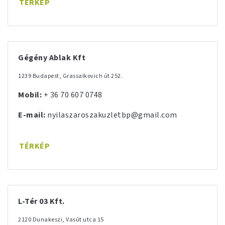
TÉRKÉP
Gégény Ablak Kft
1239 Budapest, Grassalkovich út 252.
Mobil:
+ 36 70 607 0748
E-mail:
nyilaszaroszakuzletbp@gmail.com
TÉRKÉP
L-Tér 03 Kft.
2120 Dunakeszi, Vasút utca 15